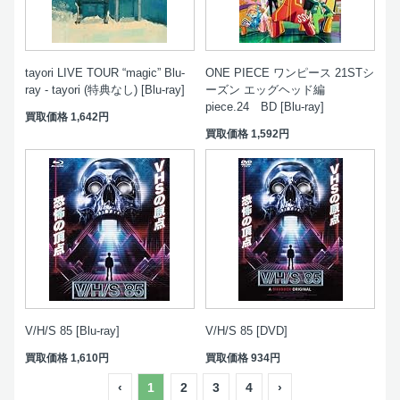
tayori LIVE TOUR “magic” Blu-
ONE PIECE ワンピース 21STシ
ray - tayori (特典なし) [Blu-ray]
ーズン エッグヘッド編
piece.24 BD [Blu-ray]
買取価格
1,642円
買取価格
1,592円
V/H/S 85 [Blu-ray]
V/H/S 85 [DVD]
買取価格
1,610円
買取価格
934円
‹
1
2
3
4
›