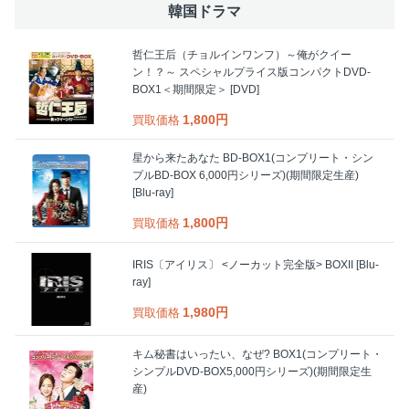
韓国ドラマ
哲仁王后（チョルインワンフ）～俺がクイー
ン！？～ スペシャルプライス版コンパクトDVD-
BOX1＜期間限定＞ [DVD]
1,800円
買取価格
星から来たあなた BD-BOX1(コンプリート・シン
プルBD‐BOX 6,000円シリーズ)(期間限定生産)
[Blu-ray]
1,800円
買取価格
IRIS〔アイリス〕 <ノーカット完全版> BOXII [Blu-
ray]
1,980円
買取価格
キム秘書はいったい、なぜ? BOX1(コンプリート・
シンプルDVD‐BOX5,000円シリーズ)(期間限定生
産)