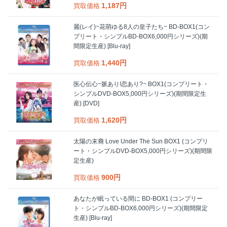
1,187円
買取価格
麗(レイ)~花萌ゆる8人の皇子たち~ BD‐BOX1(コン
プリート・シンプルBD‐BOX6,000円シリーズ)(期
間限定生産) [Blu-ray]
1,440円
買取価格
医心伝心~脈あり!恋あり?~ BOX1(コンプリート・
シンプルDVD‐BOX5,000円シリーズ)(期間限定生
産) [DVD]
1,620円
買取価格
太陽の末裔 Love Under The Sun BOX1 (コンプリ
ート・シンプルDVD‐BOX5,000円シリーズ)(期間限
定生産)
900円
買取価格
あなたが眠っている間に BD-BOX1 (コンプリー
ト・シンプルBD‐BOX6,000円シリーズ)(期間限定
生産) [Blu-ray]