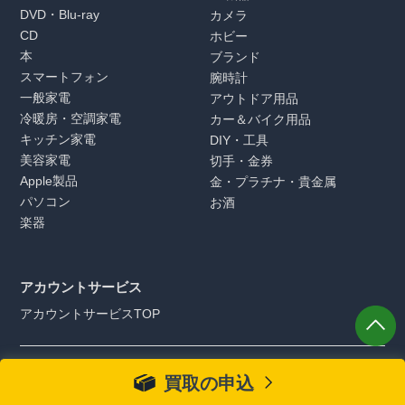
DVD・Blu-ray
カメラ
CD
ホビー
本
ブランド
スマートフォン
腕時計
一般家電
アウトドア用品
冷暖房・空調家電
カー＆バイク用品
キッチン家電
DIY・工具
美容家電
切手・金券
Apple製品
金・プラチナ・貴金属
パソコン
お酒
楽器
アカウントサービス
アカウントサービスTOP
リコマースWEBサイトを快適にご利用頂く為に、最新の「Google
買取の申込
Chrome」「Microsoft Edge」「Safari」のブラウザを推奨しておりま